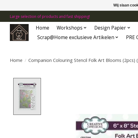
Wij slaan coo
Large selection of products and fast shipping!
Home
Workshops
Design Papier
Scrap@Home exclusieve Artikelen
PRE 
Home
/
Companion Colouring Stencil Folk Art Blooms (2pcs)
Product image slideshow Items