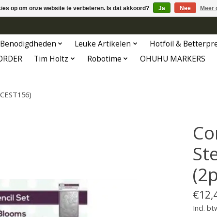
kies op om onze website te verbeteren. Is dat akkoord?
Ja
Nee
Meer 
Benodigdheden
Leuke Artikelen
Hotfoil & Betterpr
ORDER
Tim Holtz
Robotime
OHUHU MARKERS
 (CEST156)
Co
St
(2
€12,
Incl. bt