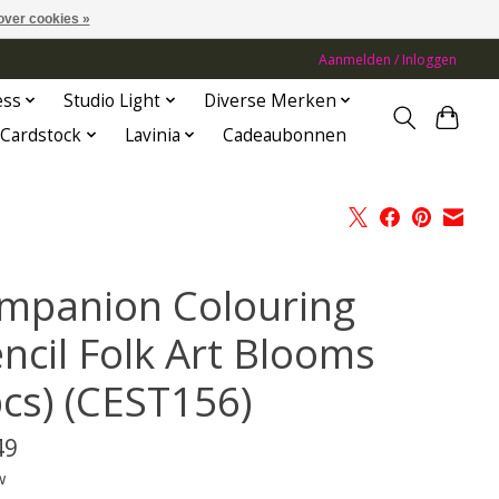
over cookies »
Aanmelden / Inloggen
ess
Studio Light
Diverse Merken
Cardstock
Lavinia
Cadeaubonnen
mpanion Colouring
encil Folk Art Blooms
pcs) (CEST156)
49
w