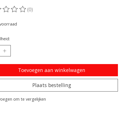
(0)
oordeling van dit product is
0
van de 5
voorraad
heid:
Toevoegen aan winkelwagen
Plaats bestelling
oegen om te vergelijken