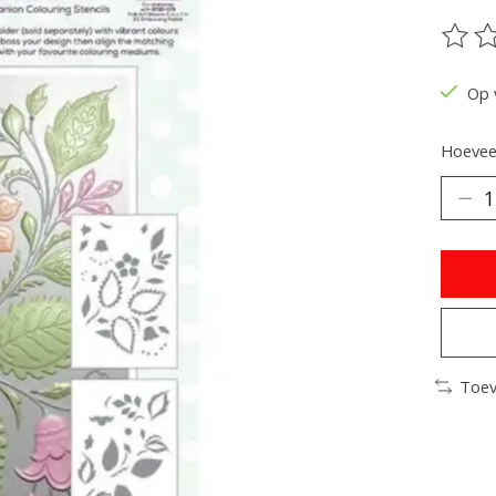
De be
Op 
Hoeveel
Toev