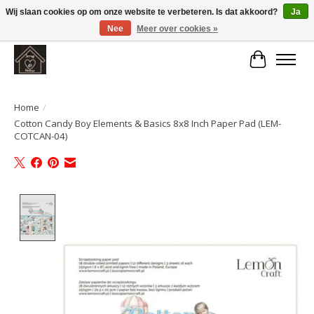
Wij slaan cookies op om onze website te verbeteren. Is dat akkoord?
Ja
Nee
Meer over cookies »
Large selection of products and fast shipping!
Winkelwa
Home
/
Cotton Candy Boy Elements & Basics 8x8 Inch Paper Pad (LEM-
COTCAN-04)
Product image slideshow Items