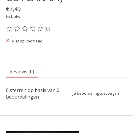
€7,49
Incl. btw
(0)
De beoordeling van dit product is
0
van de 5
Niet op voorraad
Reviews (0)
0
sterren op basis van
0
Je beoordeling toevoegen
beoordelingen