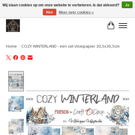
Wij slaan cookies op om onze website te verbeteren. Is dat akkoord?
Ja
Nee
Meer over cookies »
Large selection of products and fast shipping!
Winkelwa
Home
/
COZY WINTERLAND - een set vloeipapier 30,5x30,5cm
Product image slideshow Items