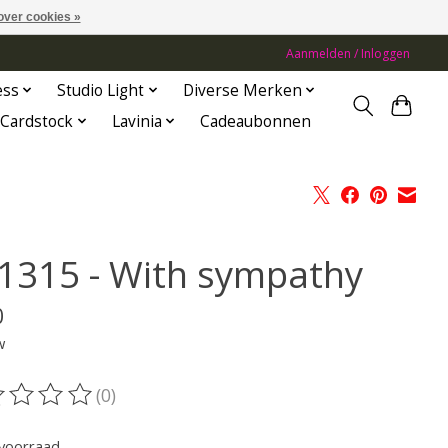
over cookies »
Aanmelden / Inloggen
ess
Studio Light
Diverse Merken
Cardstock
Lavinia
Cadeaubonnen
1315 - With sympathy
0
w
(0)
oordeling van dit product is
0
van de 5
voorraad