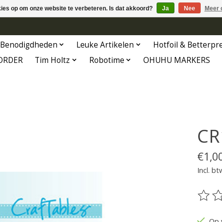
kies op om onze website te verbeteren. Is dat akkoord?
Ja
Nee
Meer 
Benodigdheden
Leuke Artikelen
Hotfoil & Betterpr
ORDER
Tim Holtz
Robotime
OHUHU MARKERS
CR
€1,0
Incl. bt
De be
Op 