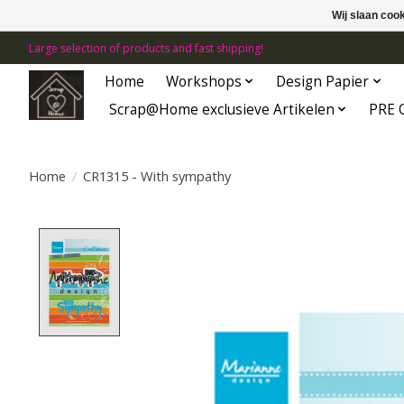
Wij slaan coo
Large selection of products and fast shipping!
Home
Workshops
Design Papier
Scrap@Home exclusieve Artikelen
PRE 
Home
/
CR1315 - With sympathy
Product image slideshow Items