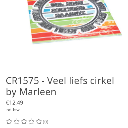
CR1575 - Veel liefs cirkel
by Marleen
€12,49
Incl. btw
(0)
De beoordeling van dit product is
0
van de 5