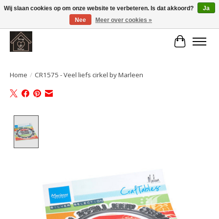
Wij slaan cookies op om onze website te verbeteren. Is dat akkoord?
Ja
Nee
Meer over cookies »
Large selection of products and fast shipping!
Winkelwa
Home
/
CR1575 - Veel liefs cirkel by Marleen
Product image slideshow Items