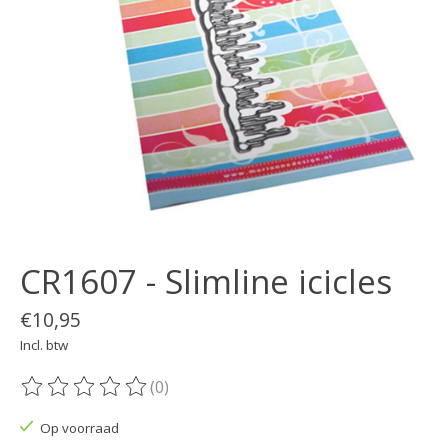
CR1607 - Slimline icicles
€10,95
Incl. btw
(0)
De beoordeling van dit product is
0
van de 5
Op voorraad