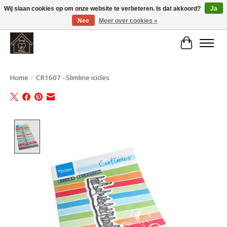
Wij slaan cookies op om onze website te verbeteren. Is dat akkoord?
Ja
Nee
Meer over cookies »
Large selection of products and fast shipping!
Winkelwa
Home
/
CR1607 - Slimline icicles
Product image slideshow Items