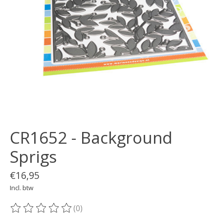
CR1652 - Background
Sprigs
€16,95
Incl. btw
(0)
De beoordeling van dit product is
0
van de 5