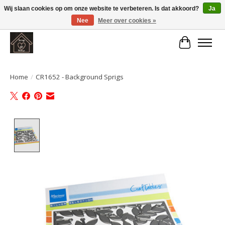
Wij slaan cookies op om onze website te verbeteren. Is dat akkoord?
Ja
Nee
Meer over cookies »
Large selection of products and fast shipping!
Winkelwa
Home
/
CR1652 - Background Sprigs
Product image slideshow Items