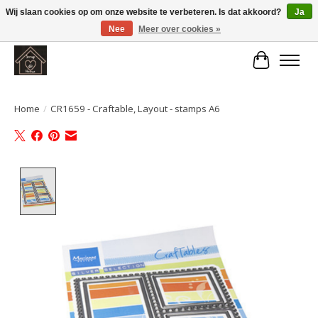
Wij slaan cookies op om onze website te verbeteren. Is dat akkoord?
Ja
Nee
Meer over cookies »
Large selection of products and fast shipping!
Winkelwa
Home
/
CR1659 - Craftable, Layout - stamps A6
Product image slideshow Items