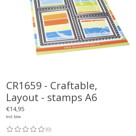
CR1659 - Craftable,
Layout - stamps A6
€14,95
Incl. btw
(0)
De beoordeling van dit product is
0
van de 5