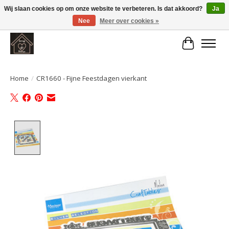
Wij slaan cookies op om onze website te verbeteren. Is dat akkoord?
Ja
Nee
Meer over cookies »
Large selection of products and fast shipping!
Winkelwa
Home
/
CR1660 - Fijne Feestdagen vierkant
Product image slideshow Items