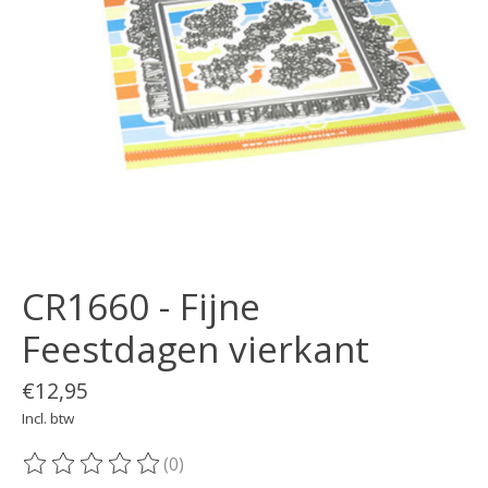
CR1660 - Fijne
Feestdagen vierkant
€12,95
Incl. btw
(0)
De beoordeling van dit product is
0
van de 5