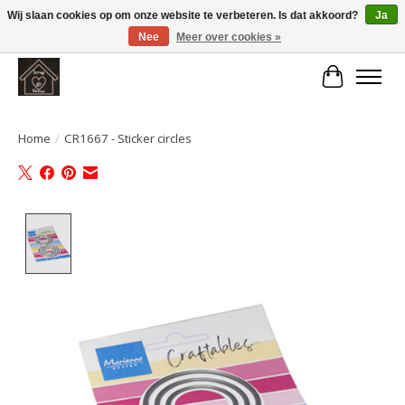
Wij slaan cookies op om onze website te verbeteren. Is dat akkoord?
Ja
Nee
Meer over cookies »
Large selection of products and fast shipping!
Winkelwa
Home
/
CR1667 - Sticker circles
Product image slideshow Items