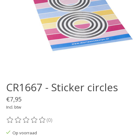
CR1667 - Sticker circles
€7,95
Incl. btw
(0)
De beoordeling van dit product is
0
van de 5
Op voorraad