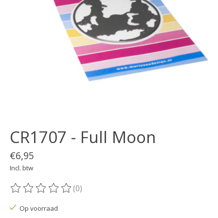
CR1707 - Full Moon
€6,95
Incl. btw
(0)
De beoordeling van dit product is
0
van de 5
Op voorraad