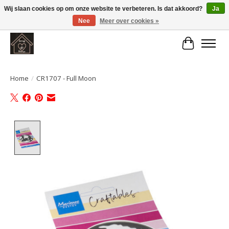
Wij slaan cookies op om onze website te verbeteren. Is dat akkoord?
Ja
Nee
Meer over cookies »
Large selection of products and fast shipping!
Winkelwa
Home
/
CR1707 - Full Moon
Product image slideshow Items