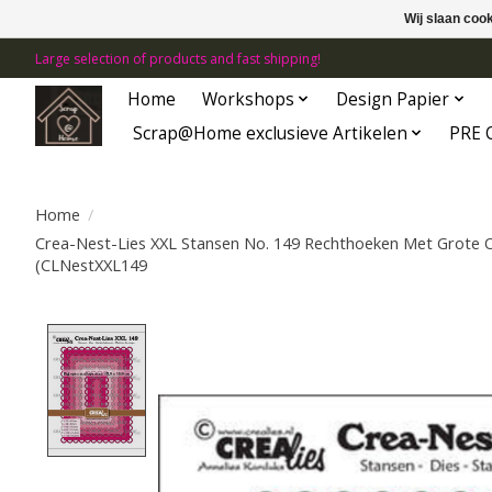
Wij slaan coo
Large selection of products and fast shipping!
Home
Workshops
Design Papier
Scrap@Home exclusieve Artikelen
PRE 
Home
/
Crea-Nest-Lies XXL Stansen No. 149 Rechthoeken Met Grote 
(CLNestXXL149
Product image slideshow Items