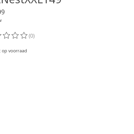
99
w
(0)
oordeling van dit product is
0
van de 5
t op voorraad