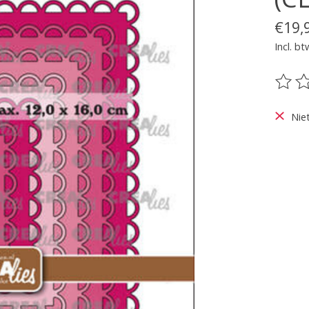
€19,
Incl. bt
De be
Nie