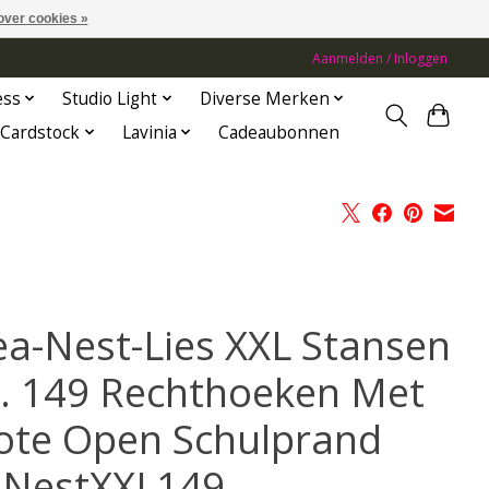
over cookies »
Aanmelden / Inloggen
ess
Studio Light
Diverse Merken
Cardstock
Lavinia
Cadeaubonnen
ea-Nest-Lies XXL Stansen
. 149 Rechthoeken Met
ote Open Schulprand
LNestXXL149