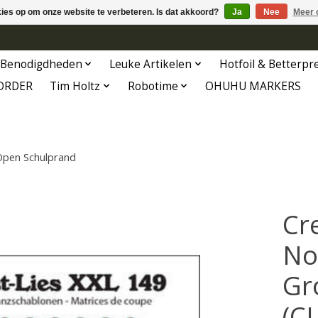
kies op om onze website te verbeteren. Is dat akkoord?
Ja
Nee
Meer 
Benodigdheden
Leuke Artikelen
Hotfoil & Betterpr
ORDER
Tim Holtz
Robotime
OHUHU MARKERS
Open Schulprand
Cr
No
Gr
(C