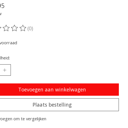
95
w
(0)
oordeling van dit product is
0
van de 5
voorraad
heid:
Toevoegen aan winkelwagen
Plaats bestelling
oegen om te vergelijken