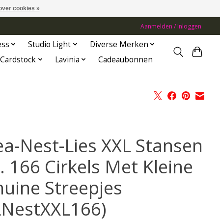
over cookies »
Aanmelden / Inloggen
ess
Studio Light
Diverse Merken
Cardstock
Lavinia
Cadeaubonnen
ea-Nest-Lies XXL Stansen
. 166 Cirkels Met Kleine
huine Streepjes
LNestXXL166)