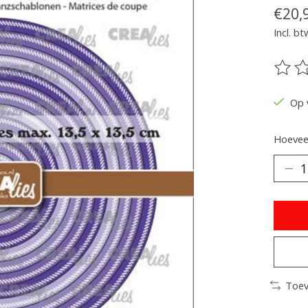
€20,
Incl. bt
De be
Op 
Hoeveel
Toev