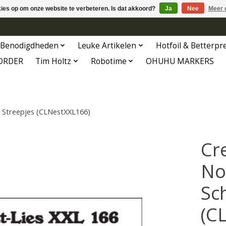
kies op om onze website te verbeteren. Is dat akkoord?
Ja
Nee
Meer 
Benodigdheden
Leuke Artikelen
Hotfoil & Betterpr
ORDER
Tim Holtz
Robotime
OHUHU MARKERS
e Streepjes (CLNestXXL166)
Cr
No
Sc
(C