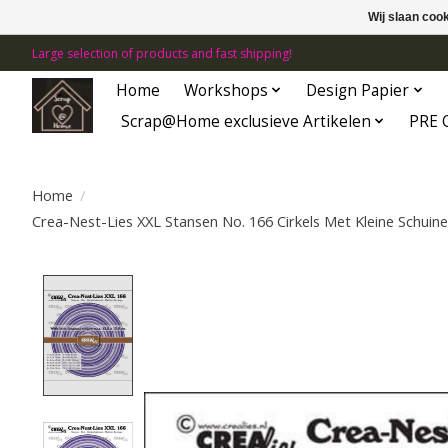
Wij slaan coo
Large selection of products and fast shipping!
Home
Workshops
Design Papier
Scrap@Home exclusieve Artikelen
PRE 
Home
/
Crea-Nest-Lies XXL Stansen No. 166 Cirkels Met Kleine Schuin
Product image slideshow Items