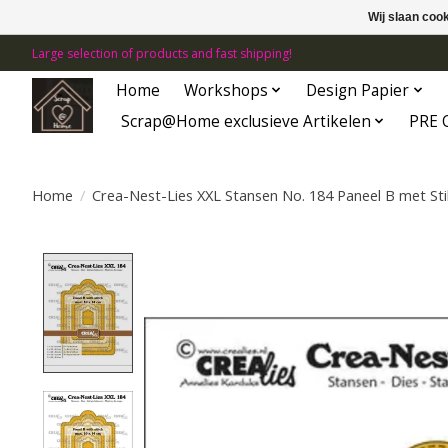
Wij slaan coo
Large selection of products and fast shipping!
Home
Workshops
Design Papier
Scrap@Home exclusieve Artikelen
PRE 
Home
/
Crea-Nest-Lies XXL Stansen No. 184 Paneel B met Sti
Product image slideshow Items