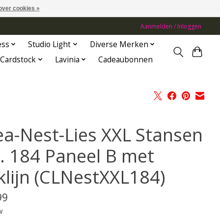
over cookies »
Aanmelden / Inloggen
ess
Studio Light
Diverse Merken
Cardstock
Lavinia
Cadeaubonnen
ea-Nest-Lies XXL Stansen
. 184 Paneel B met
iklijn (CLNestXXL184)
99
w