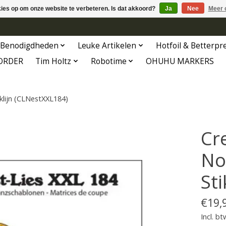
kies op om onze website te verbeteren. Is dat akkoord?
Ja
Nee
Meer 
Benodigdheden
Leuke Artikelen
Hotfoil & Betterpr
ORDER
Tim Holtz
Robotime
OHUHU MARKERS
klijn (CLNestXXL184)
Cr
No
St
€19,
Incl. bt