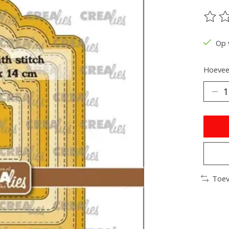
De be
Op 
Hoeveel
Toev