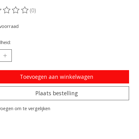
(0)
oordeling van dit product is
0
van de 5
voorraad
heid:
Toevoegen aan winkelwagen
Plaats bestelling
oegen om te vergelijken