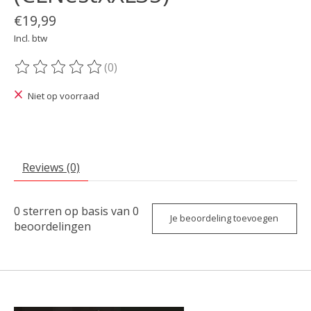
€19,99
Incl. btw
(0)
De beoordeling van dit product is
0
van de 5
Niet op voorraad
Reviews (0)
0
sterren op basis van
0
Je beoordeling toevoegen
beoordelingen