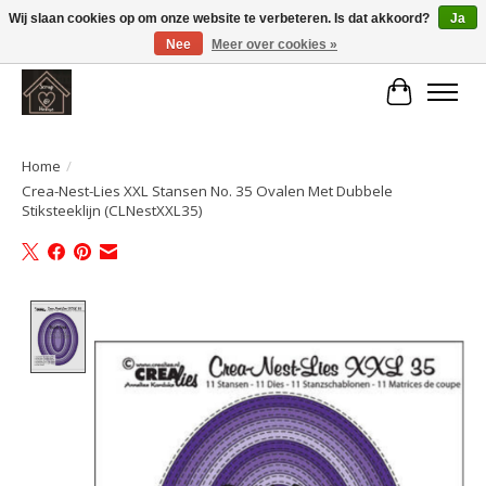
Wij slaan cookies op om onze website te verbeteren. Is dat akkoord?
Ja
Nee
Meer over cookies »
Large selection of products and fast shipping!
Winkelwa
Home
/
Crea-Nest-Lies XXL Stansen No. 35 Ovalen Met Dubbele
Stiksteeklijn (CLNestXXL35)
Product image slideshow Items