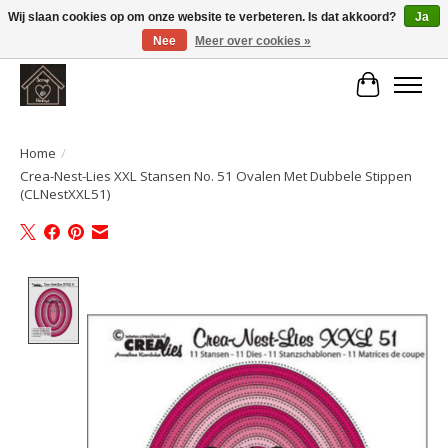
Wij slaan cookies op om onze website te verbeteren. Is dat akkoord?
Ja
Nee
Meer over cookies »
Large selection of products and fast shipping!
Winkelwa
Home
/
Crea-Nest-Lies XXL Stansen No. 51 Ovalen Met Dubbele Stippen
(CLNestXXL51)
Product image slideshow Items