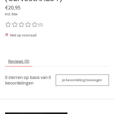
€20,95
Incl. btw
(0)
De beoordeling van dit product is
0
van de 5
Niet op voorraad
Reviews (0)
0
sterren op basis van
0
Je beoordeling toevoegen
beoordelingen