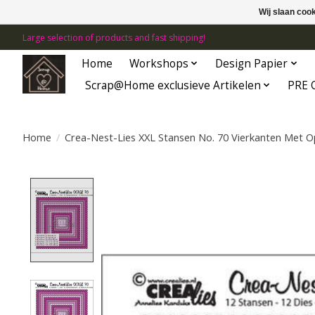
Wij slaan coo
Large selection of products and fast shipping!
Home
Workshops
Design Papier
Scrap@Home exclusieve Artikelen
PRE 
Home
/
Crea-Nest-Lies XXL Stansen No. 70 Vierkanten Met 
Product image slideshow Items