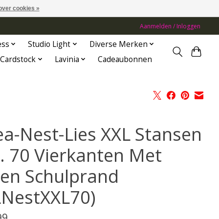
over cookies »
Aanmelden / Inloggen
ess
Studio Light
Diverse Merken
Cardstock
Lavinia
Cadeaubonnen
ea-Nest-Lies XXL Stansen
. 70 Vierkanten Met
en Schulprand
LNestXXL70)
99