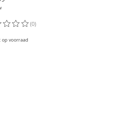
w
(0)
oordeling van dit product is
0
van de 5
t op voorraad