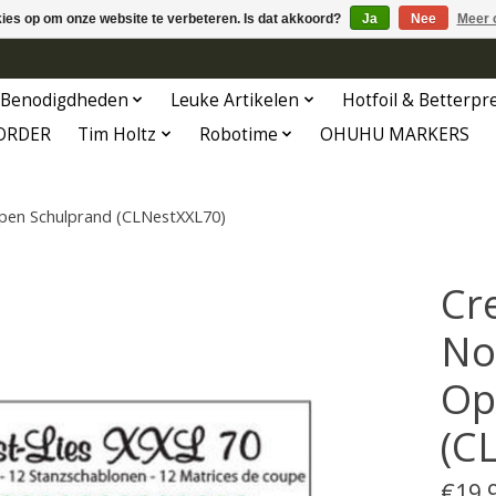
kies op om onze website te verbeteren. Is dat akkoord?
Ja
Nee
Meer 
Benodigdheden
Leuke Artikelen
Hotfoil & Betterpr
ORDER
Tim Holtz
Robotime
OHUHU MARKERS
Open Schulprand (CLNestXXL70)
Cr
No
Op
(C
€19,