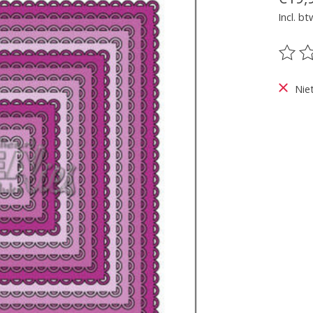
Incl. bt
De be
Nie