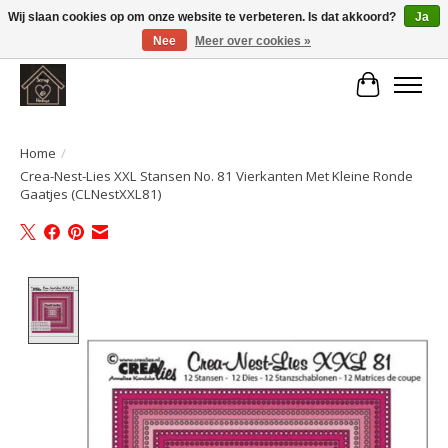
Wij slaan cookies op om onze website te verbeteren. Is dat akkoord?
Ja
Nee
Meer over cookies »
Large selection of products and fast shipping!
Winkelwa
Home
/
Crea-Nest-Lies XXL Stansen No. 81 Vierkanten Met Kleine Ronde
Gaatjes (CLNestXXL81)
Product image slideshow Items