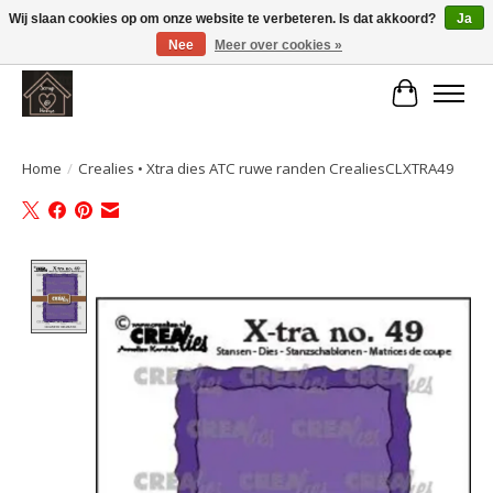
Wij slaan cookies op om onze website te verbeteren. Is dat akkoord?
Ja
Nee
Meer over cookies »
Large selection of products and fast shipping!
Winkelwa
Home
/
Crealies • Xtra dies ATC ruwe randen CrealiesCLXTRA49
Product image slideshow Items