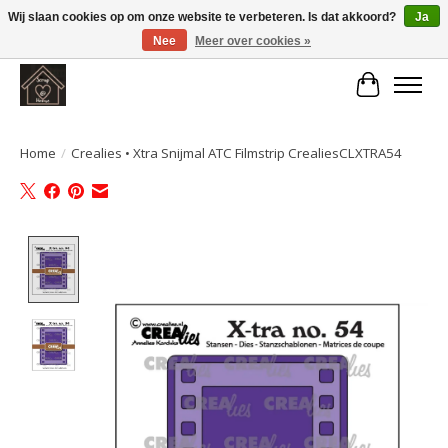
Wij slaan cookies op om onze website te verbeteren. Is dat akkoord?
Ja
Nee
Meer over cookies »
Large selection of products and fast shipping!
Winkelwa
Home
/
Crealies • Xtra Snijmal ATC Filmstrip CrealiesCLXTRA54
Product image slideshow Items