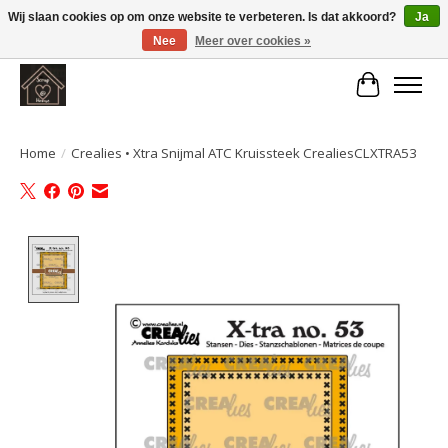
Wij slaan cookies op om onze website te verbeteren. Is dat akkoord?
Ja
Nee
Meer over cookies »
Large selection of products and fast shipping!
Winkelwa
Home
/
Crealies • Xtra Snijmal ATC Kruissteek CrealiesCLXTRA53
Product image slideshow Items