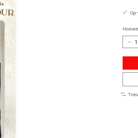
De be
Op 
Hoeveel
Toev