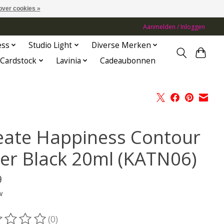
over cookies »
Aanmelden / Inloggen
ess
Studio Light
Diverse Merken
Cardstock
Lavinia
Cadeaubonnen
eate Happiness Contour
ner Black 20ml (KATN06)
9
w
(0)