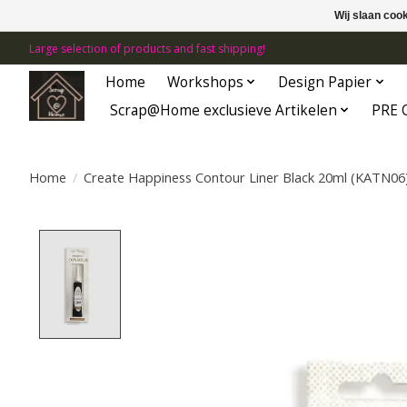
Wij slaan coo
Large selection of products and fast shipping!
Home
Workshops
Design Papier
Scrap@Home exclusieve Artikelen
PRE 
Home
/
Create Happiness Contour Liner Black 20ml (KATN06
Product image slideshow Items