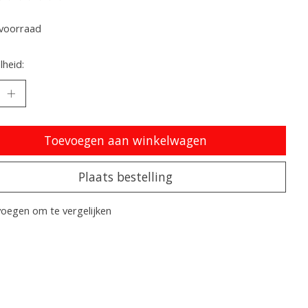
oordeling van dit product is
0
van de 5
voorraad
heid:
Toevoegen aan winkelwagen
Plaats bestelling
oegen om te vergelijken