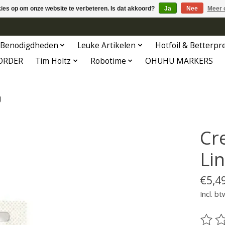
kies op om onze website te verbeteren. Is dat akkoord?
Ja
Nee
Meer 
Benodigdheden
Leuke Artikelen
Hotfoil & Betterpr
ORDER
Tim Holtz
Robotime
OHUHU MARKERS
)
Cr
Li
€5,4
Incl. bt