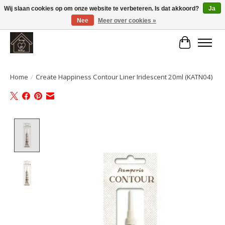
Wij slaan cookies op om onze website te verbeteren. Is dat akkoord?
Ja
Nee
Meer over cookies »
Large selection of products and fast shipping!
Winkelwa
Home
/
Create Happiness Contour Liner Iridescent 20ml (KATN04)
Product image slideshow Items