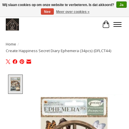
Wij slaan cookies op om onze website te verbeteren. Is dat akkoord?
Ja
Nee
Meer over cookies »
Large selection of products and fast shipping!
Winkelwa
Home
/
Create Happiness Secret Diary Ephemera (34pcs) (DFLCT44)
Product image slideshow Items