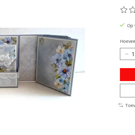
De be
Op 
Hoeveel
Toev