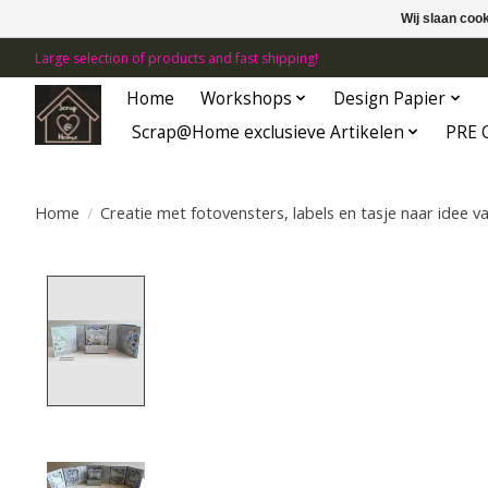
Wij slaan coo
Large selection of products and fast shipping!
Home
Workshops
Design Papier
Scrap@Home exclusieve Artikelen
PRE 
Home
/
Creatie met fotovensters, labels en tasje naar idee v
Product image slideshow Items