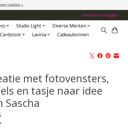
over cookies »
Aanmelden / Inloggen
ess
Studio Light
Diverse Merken
Cardstock
Lavinia
Cadeaubonnen
eatie met fotovensters,
els en tasje naar idee
n Sascha
5
w