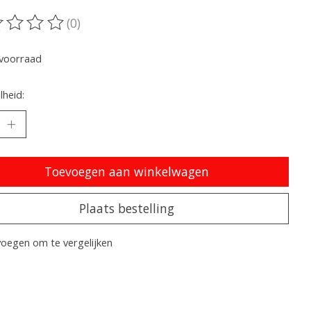
(0)
oordeling van dit product is
0
van de 5
voorraad
heid:
Toevoegen aan winkelwagen
Plaats bestelling
oegen om te vergelijken