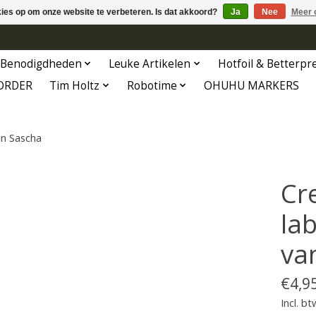
kies op om onze website te verbeteren. Is dat akkoord?
Ja
Nee
Meer 
Benodigdheden
Leuke Artikelen
Hotfoil & Betterpr
ORDER
Tim Holtz
Robotime
OHUHU MARKERS
an Sascha
Cr
lab
va
€4,9
Incl. bt