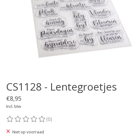
CS1128 - Lentegroetjes
€8,95
Incl. btw
(0)
De beoordeling van dit product is
0
van de 5
Niet op voorraad