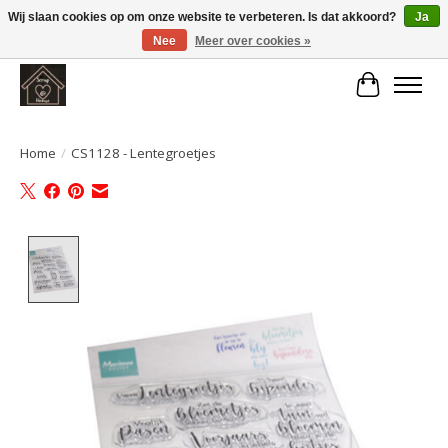
Wij slaan cookies op om onze website te verbeteren. Is dat akkoord?
Ja
Nee
Meer over cookies »
Large selection of products and fast shipping!
Winkelwa
Home
/
CS1128 - Lentegroetjes
Product image slideshow Items