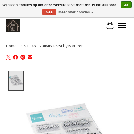
Wij slaan cookies op om onze website te verbeteren. Is dat akkoord?
Ja
Nee
Meer over cookies »
Large selection of products and fast shipping!
Winkelwa
Home
/
CS1178 - Nativity tekst by Marleen
Product image slideshow Items