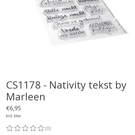
CS1178 - Nativity tekst by
Marleen
€6,95
Incl. btw
(0)
De beoordeling van dit product is
0
van de 5