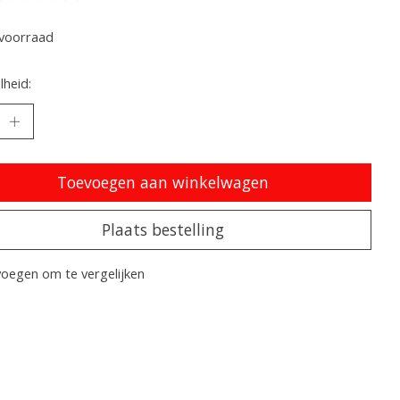
oordeling van dit product is
0
van de 5
voorraad
heid:
Toevoegen aan winkelwagen
Plaats bestelling
oegen om te vergelijken