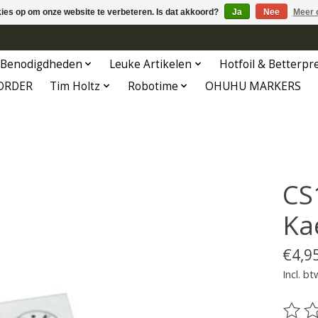
kies op om onze website te verbeteren. Is dat akkoord?
Ja
Nee
Meer 
Benodigdheden
Leuke Artikelen
Hotfoil & Betterpr
ORDER
Tim Holtz
Robotime
OHUHU MARKERS
CS
Ka
€4,9
Incl. bt