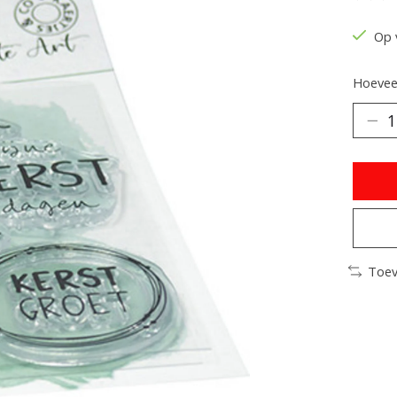
De be
Op 
Hoeveel
Toev