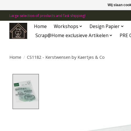
Wij slaan coo
Large selection of products and fast shipping!
Home
Workshops
Design Papier
Scrap@Home exclusieve Artikelen
PRE 
Home
/
CS1182 - Kerstwensen by Kaertjes & Co
Product image slideshow Items