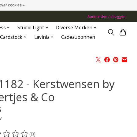
over cookies »
Aanmelden / Inloggen
ess
Studio Light
Diverse Merken
Cardstock
Lavinia
Cadeaubonnen
1182 - Kerstwensen by
ertjes & Co
5
w
(0)