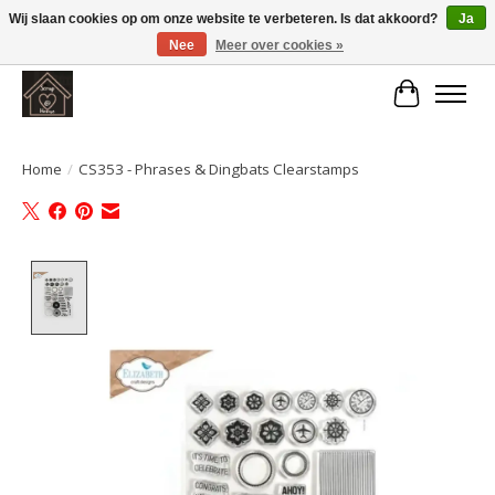
Wij slaan cookies op om onze website te verbeteren. Is dat akkoord?
Ja
Nee
Meer over cookies »
Large selection of products and fast shipping!
Winkelwa
Home
/
CS353 - Phrases & Dingbats Clearstamps
Product image slideshow Items