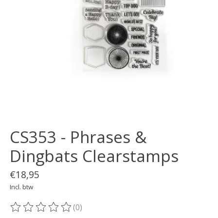
CS353 - Phrases &
Dingbats Clearstamps
€18,95
Incl. btw
(0)
De beoordeling van dit product is
0
van de 5