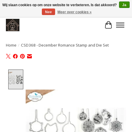
Wij slaan cookies op om onze website te verbeteren. Is dat akkoord?
Ja
Nee
Meer over cookies »
Large selection of products and fast shipping!
Winkelwa
Home
/
CSD368 - December Romance Stamp and Die Set
Product image slideshow Items