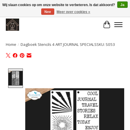
Wij slaan cookies op om onze website te verbeteren. Is dat akkoord?
Ja
Nee
Meer over cookies »
Large selection of products and fast shipping!
Winkelwa
Home
/
Dagboek Stencils 4 ART JOURNAL SPECIALSSKU: S053
Product image slideshow Items