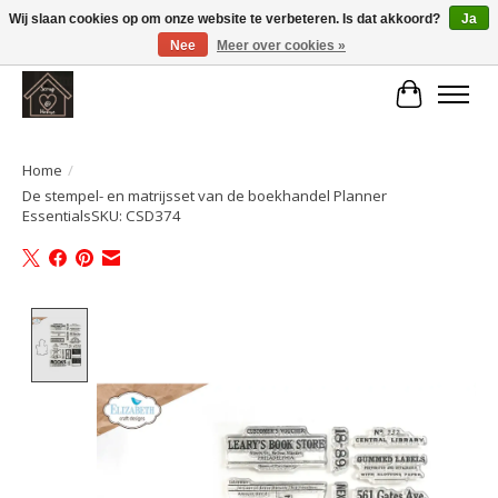
Wij slaan cookies op om onze website te verbeteren. Is dat akkoord?
Ja
Nee
Meer over cookies »
Large selection of products and fast shipping!
Winkelwa
Home
/
De stempel- en matrijsset van de boekhandel Planner
EssentialsSKU: CSD374
Product image slideshow Items