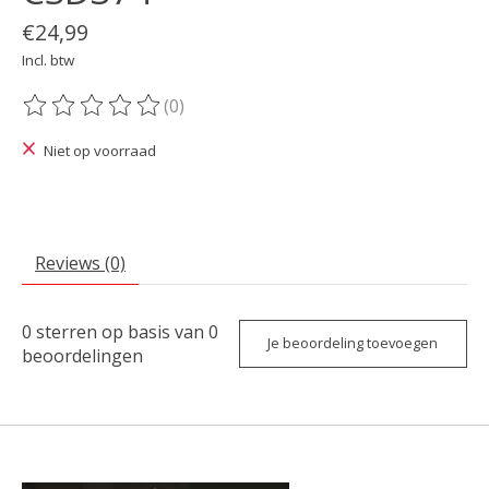
€24,99
Incl. btw
(0)
De beoordeling van dit product is
0
van de 5
Niet op voorraad
Reviews (0)
0
sterren op basis van
0
Je beoordeling toevoegen
beoordelingen