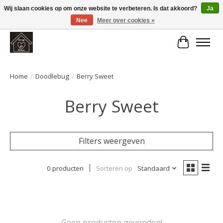
Wij slaan cookies op om onze website te verbeteren. Is dat akkoord?
Ja
Nee
Meer over cookies »
Large selection of products and fast shipping!
Winkelwa
Home
/
Doodlebug
/
Berry Sweet
Berry Sweet
Filters weergeven
0 producten
Sorteren op
Standaard
Geen producten gevonden!