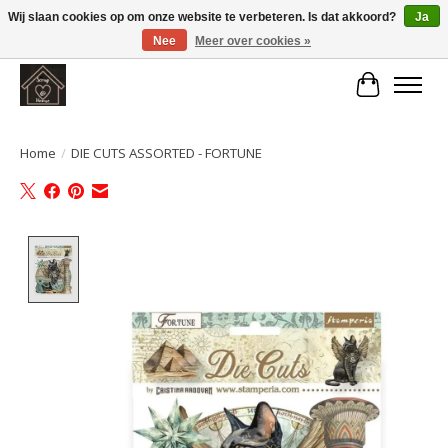
Wij slaan cookies op om onze website te verbeteren. Is dat akkoord?
Ja
Nee
Meer over cookies »
Large selection of products and fast shipping!
Winkelwa
Home
/
DIE CUTS ASSORTED - FORTUNE
Product image slideshow Items