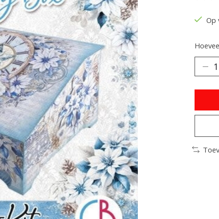
De be
Op 
Hoeveel
Toev