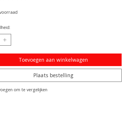
oordeling van dit product is
0
van de 5
voorraad
heid:
Toevoegen aan winkelwagen
Plaats bestelling
oegen om te vergelijken