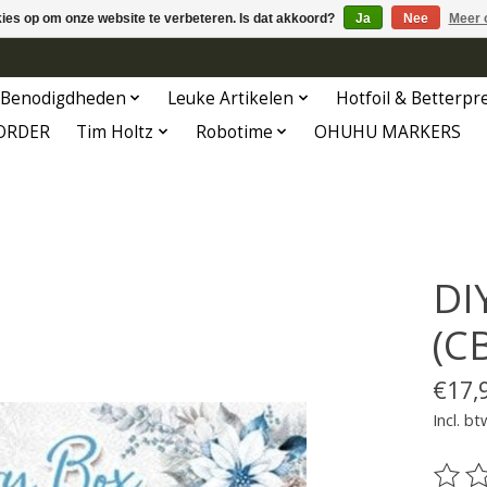
kies op om onze website te verbeteren. Is dat akkoord?
Ja
Nee
Meer 
Benodigdheden
Leuke Artikelen
Hotfoil & Betterpr
ORDER
Tim Holtz
Robotime
OHUHU MARKERS
DIY
(C
€17,
Incl. bt