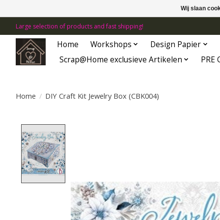
Wij slaan coo
Large selection of products and fast shipping!
Home
Workshops
Design Papier
Scrap@Home exclusieve Artikelen
PRE 
Home
/
DIY Craft Kit Jewelry Box (CBK004)
Product image slideshow Items