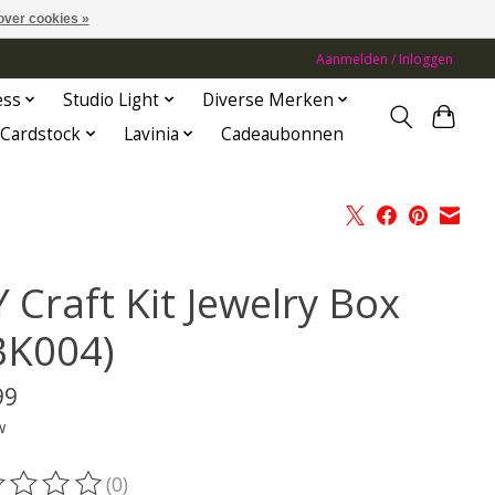
over cookies »
Aanmelden / Inloggen
ess
Studio Light
Diverse Merken
Cardstock
Lavinia
Cadeaubonnen
 Craft Kit Jewelry Box
BK004)
99
w
(0)