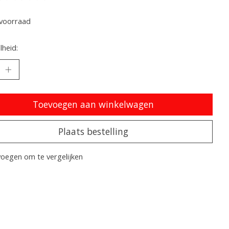
oordeling van dit product is
0
van de 5
voorraad
heid:
Toevoegen aan winkelwagen
Plaats bestelling
oegen om te vergelijken