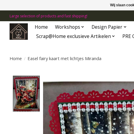
Wij slaan coo
Large selection of products and fast shipping!
Home
Workshops
Design Papier
Scrap@Home exclusieve Artikelen
PRE 
Home
/
Easel fairy kaart met lichtjes Miranda
Product image slideshow Items