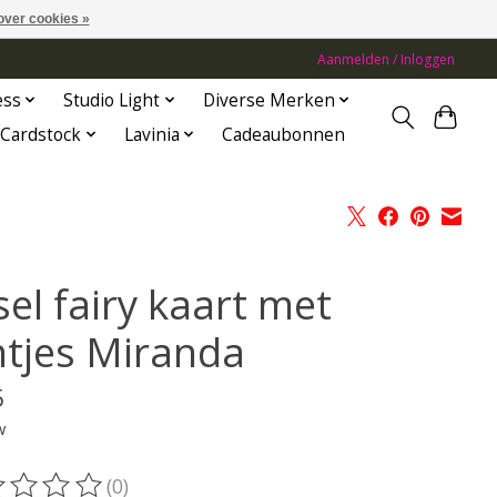
over cookies »
Aanmelden / Inloggen
ess
Studio Light
Diverse Merken
Cardstock
Lavinia
Cadeaubonnen
el fairy kaart met
chtjes Miranda
5
w
(0)