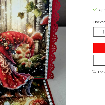
De be
Op 
Hoeveel
Toev