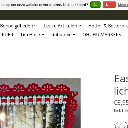
kies op om onze website te verbeteren. Is dat akkoord?
Ja
Nee
Meer 
Benodigdheden
Leuke Artikelen
Hotfoil & Betterpr
ORDER
Tim Holtz
Robotime
OHUHU MARKERS
Eas
li
€3,9
Incl. bt