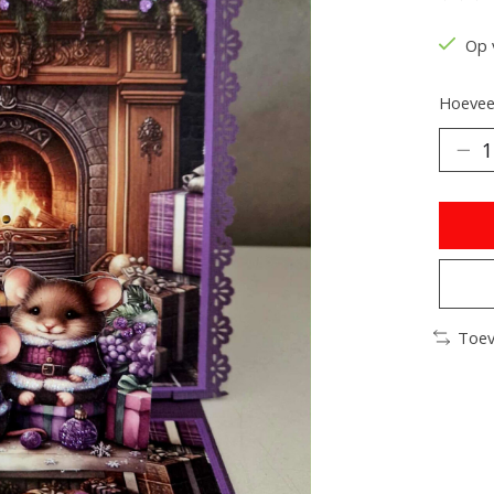
De be
Op 
Hoeveel
Toev