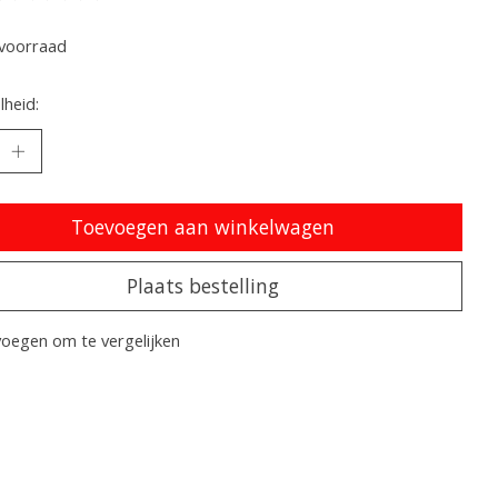
oordeling van dit product is
0
van de 5
voorraad
heid:
Toevoegen aan winkelwagen
Plaats bestelling
oegen om te vergelijken