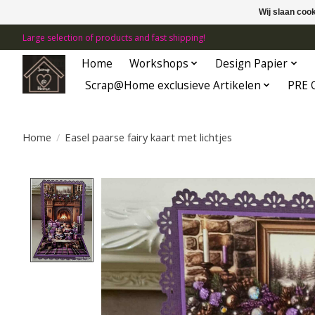
Wij slaan coo
Large selection of products and fast shipping!
Home
Workshops
Design Papier
Scrap@Home exclusieve Artikelen
PRE 
Home
/
Easel paarse fairy kaart met lichtjes
Product image slideshow Items