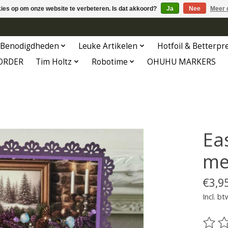
kies op om onze website te verbeteren. Is dat akkoord?
Ja
Nee
Meer 
Benodigdheden
Leuke Artikelen
Hotfoil & Betterpr
ORDER
Tim Holtz
Robotime
OHUHU MARKERS
Eas
met
€3,9
Incl. bt