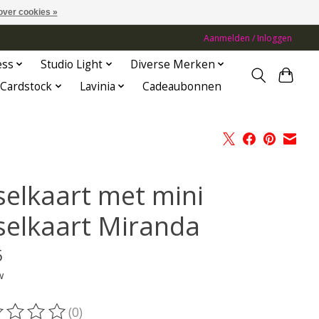
over cookies »
Aanmelden / Inloggen
ess
Studio Light
Diverse Merken
Cardstock
Lavinia
Cadeaubonnen
selkaart met mini
selkaart Miranda
5
w
(0)