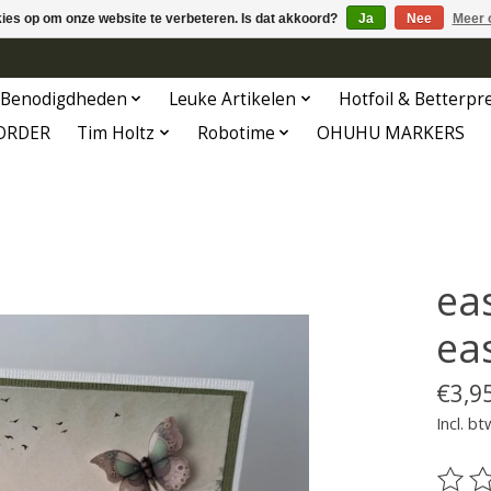
kies op om onze website te verbeteren. Is dat akkoord?
Ja
Nee
Meer 
Benodigdheden
Leuke Artikelen
Hotfoil & Betterpr
ORDER
Tim Holtz
Robotime
OHUHU MARKERS
ea
ea
€3,9
Incl. bt