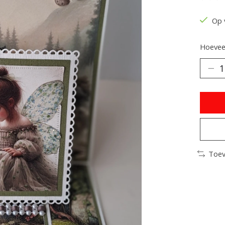
De be
Op 
Hoeveel
Toev