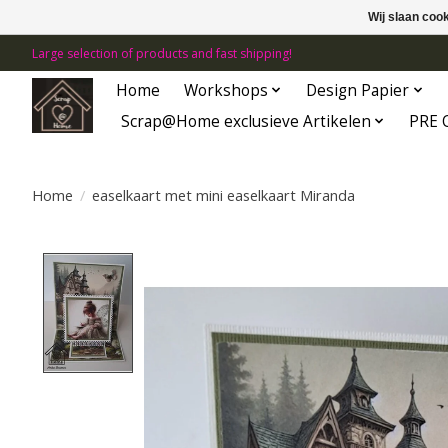
Wij slaan coo
Large selection of products and fast shipping!
Home
Workshops
Design Papier
Scrap@Home exclusieve Artikelen
PRE 
Home
/
easelkaart met mini easelkaart Miranda
Product image slideshow Items