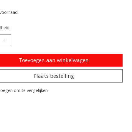
oordeling van dit product is
0
van de 5
voorraad
heid:
Toevoegen aan winkelwagen
Plaats bestelling
oegen om te vergelijken