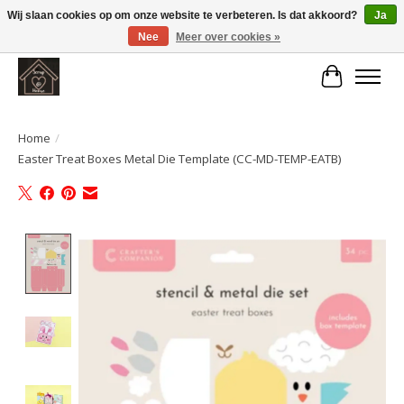
Wij slaan cookies op om onze website te verbeteren. Is dat akkoord?
Ja
Nee
Meer over cookies »
Large selection of products and fast shipping!
Winkelwa
Home
/
Easter Treat Boxes Metal Die Template (CC-MD-TEMP-EATB)
Product image slideshow Items