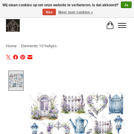
Wij slaan cookies op om onze website te verbeteren. Is dat akkoord?
Ja
Nee
Meer over cookies »
Large selection of products and fast shipping!
Winkelwa
Home
/
Elements 10 hekjes
Product image slideshow Items