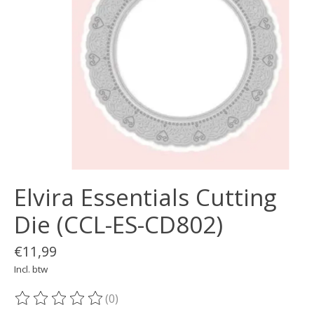
Elvira Essentials Cutting
Die (CCL-ES-CD802)
€11,99
Incl. btw
(0)
De beoordeling van dit product is
0
van de 5