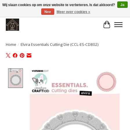
Wij slaan cookies op om onze website te verbeteren. Is dat akkoord?
Ja
Nee
Meer over cookies »
Large selection of products and fast shipping!
Winkelwa
Home
/
Elvira Essentials Cutting Die (CCL-ES-CD802)
Product image slideshow Items