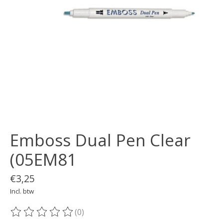
Emboss Dual Pen Clear
(05EM81
€3,25
Incl. btw
(0)
De beoordeling van dit product is
0
van de 5