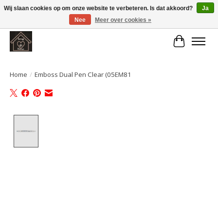
Wij slaan cookies op om onze website te verbeteren. Is dat akkoord?
Ja
Nee
Meer over cookies »
Large selection of products and fast shipping!
Winkelwa
Home
/
Emboss Dual Pen Clear (05EM81
Product image slideshow Items