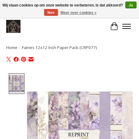
Wij slaan cookies op om onze website te verbeteren. Is dat akkoord?
Ja
Nee
Meer over cookies »
Large selection of products and fast shipping!
Winkelwa
Home
/
Fairies 12x12 Inch Paper Pack (CRP077)
Product image slideshow Items