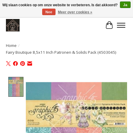
Wij slaan cookies op om onze website te verbeteren. Is dat akkoord?
Ja
Nee
Meer over cookies »
Large selection of products and fast shipping!
Winkelwa
Home
/
Fairy Boutique 8,5x11 Inch Patronen & Solids Pack (4503045)
Product image slideshow Items