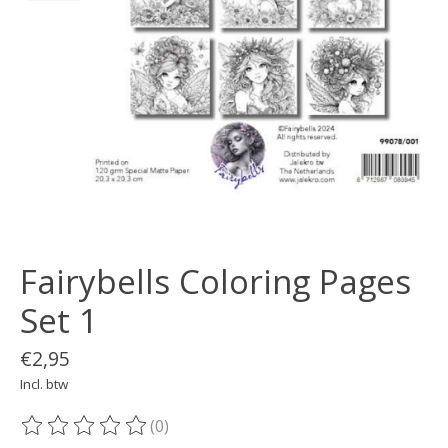
Fairybells Coloring Pages
Set 1
€2,95
Incl. btw
(0)
De beoordeling van dit product is
0
van de 5