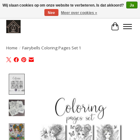
Wij slaan cookies op om onze website te verbeteren. Is dat akkoord?
Ja
Nee
Meer over cookies »
Large selection of products and fast shipping!
Winkelwa
Home
/
Fairybells Coloring Pages Set 1
Product image slideshow Items