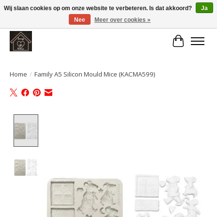
Wij slaan cookies op om onze website te verbeteren. Is dat akkoord?
Ja
Nee
Meer over cookies »
Large selection of products and fast shipping!
Winkelwa
Home
/
Family A5 Silicon Mould Mice (KACMA599)
Product image slideshow Items