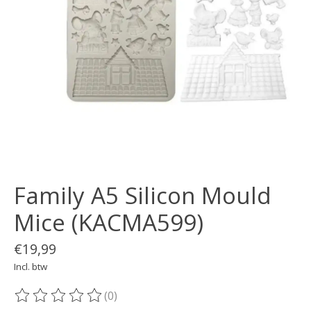
Family A5 Silicon Mould
Mice (KACMA599)
€19,99
Incl. btw
(0)
De beoordeling van dit product is
0
van de 5