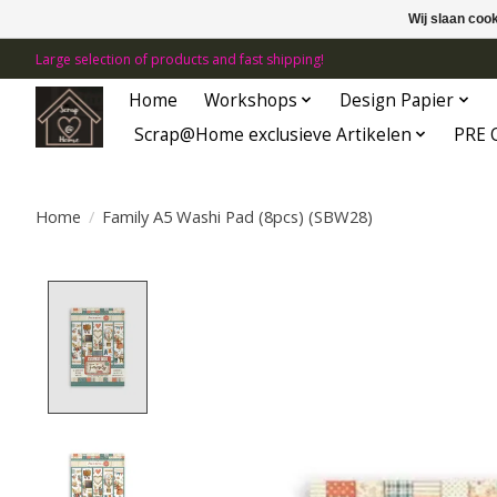
Wij slaan coo
Large selection of products and fast shipping!
Home
Workshops
Design Papier
Scrap@Home exclusieve Artikelen
PRE 
Home
/
Family A5 Washi Pad (8pcs) (SBW28)
Product image slideshow Items