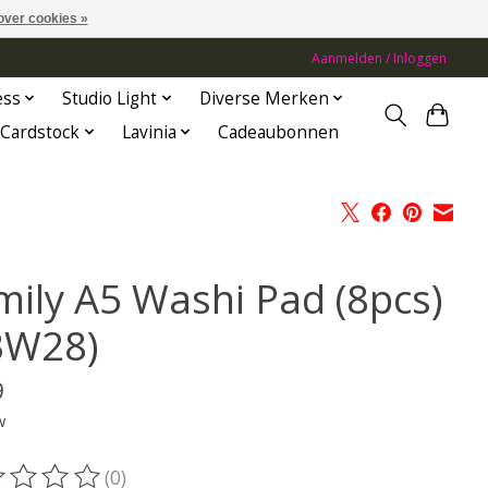
over cookies »
Aanmelden / Inloggen
ess
Studio Light
Diverse Merken
Cardstock
Lavinia
Cadeaubonnen
mily A5 Washi Pad (8pcs)
BW28)
9
w
(0)