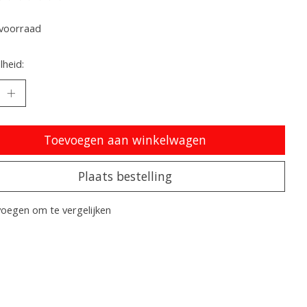
oordeling van dit product is
0
van de 5
voorraad
heid:
Toevoegen aan winkelwagen
Plaats bestelling
oegen om te vergelijken