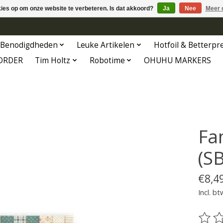
kies op om onze website te verbeteren. Is dat akkoord?
Ja
Nee
Meer 
Benodigdheden
Leuke Artikelen
Hotfoil & Betterpr
ORDER
Tim Holtz
Robotime
OHUHU MARKERS
Fa
(S
€8,4
Incl. bt