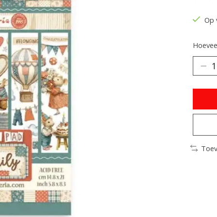
De be
Op 
Hoeveel
Toev