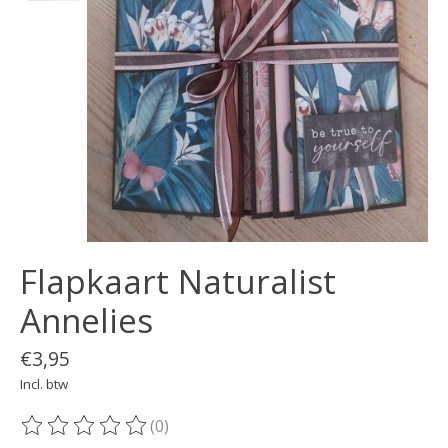
Flapkaart Naturalist
Annelies
€3,95
Incl. btw
(0)
De beoordeling van dit product is
0
van de 5