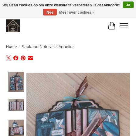
Wij slaan cookies op om onze website te verbeteren. Is dat akkoord?
Ja
Nee
Meer over cookies »
Large selection of products and fast shipping!
Winkelwa
Home
/
Flapkaart Naturalist Annelies
Product image slideshow Items