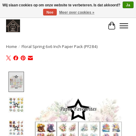
Wij slaan cookies op om onze website te verbeteren. Is dat akkoord?
Ja
Nee
Meer over cookies »
Large selection of products and fast shipping!
Winkelwa
Home
/
Floral Spring 6x6 Inch Paper Pack (PF284)
Product image slideshow Items