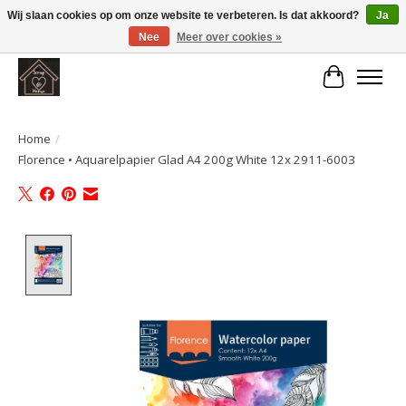
Wij slaan cookies op om onze website te verbeteren. Is dat akkoord?
Ja
Nee
Meer over cookies »
Large selection of products and fast shipping!
Winkelwa
Home
/
Florence • Aquarelpapier Glad A4 200g White 12x 2911-6003
Product image slideshow Items